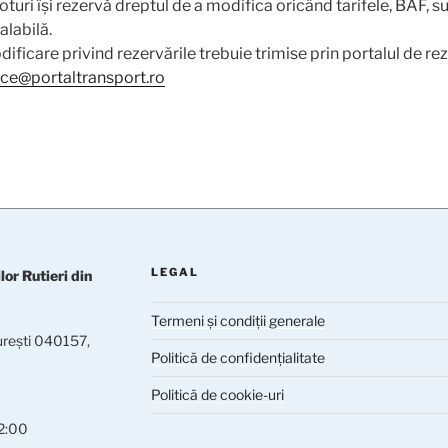
turi își rezervă dreptul de a modifica oricând tarifele, BAF, su
alabilă.
ificare privind rezervările trebuie trimise prin portalul de re
ice@portaltransport.ro
LEGAL
or Rutieri din
Termeni și condiții generale
ureşti 040157,
Politică de confidențialitate
Politică de cookie-uri
22:00