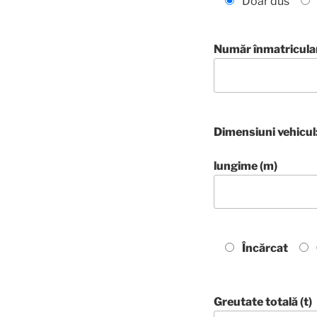
Doar dus
Număr înmatricular
Dimensiuni vehicul
lungime (m)
Încărcat
Greutate totală (t)