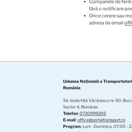
Companiile de feribo
fără o notificare pre
Orice cerere sau mod
adresa de email
off
Uniunea Naţională a Transportatoril
România
Str. Ienăchiţă Văcărescu nr. 60, Buc
Sector 4, România
Telefon
:
0720999205
E-mail
:
office@portaltransport.ro
Program
: Luni - Duminica, 07:00 - 