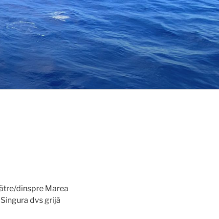
 către/dinspre Marea
. Singura dvs grijă