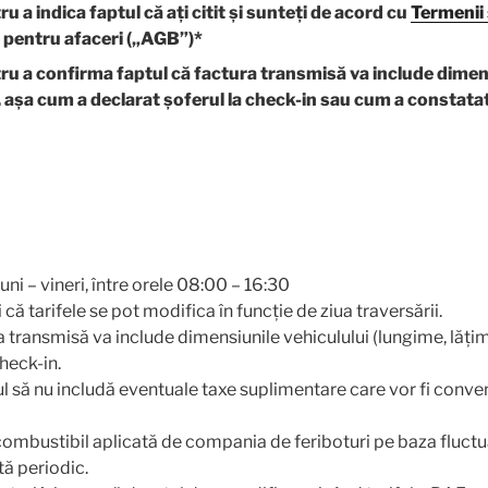
ru a indica faptul că ați citit și sunteți de acord cu
Termenii 
 pentru afaceri („AGB”)*
tru a confirma faptul că factura transmisă va include dimen
), așa cum a declarat șoferul la check-in sau cum a constat
uni – vineri, între orele 08:00 – 16:30
că tarifele se pot modifica în funcție de ziua traversării.
a transmisă va include dimensiunile vehiculului (lungime, lăți
check-in.
ful să nu includă eventuale taxe suplimentare care vor fi conven
ombustibil aplicată de compania de feriboturi pe baza fluctua
tă periodic.