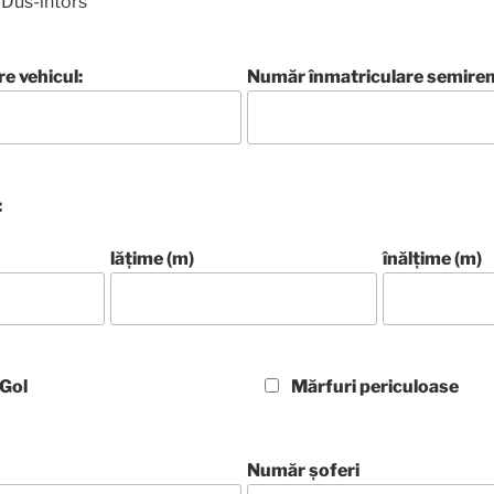
Dus-întors
e vehicul:
Număr înmatriculare semirem
:
lăţime (m)
înălţime (m)
Gol
Mărfuri periculoase
Număr șoferi