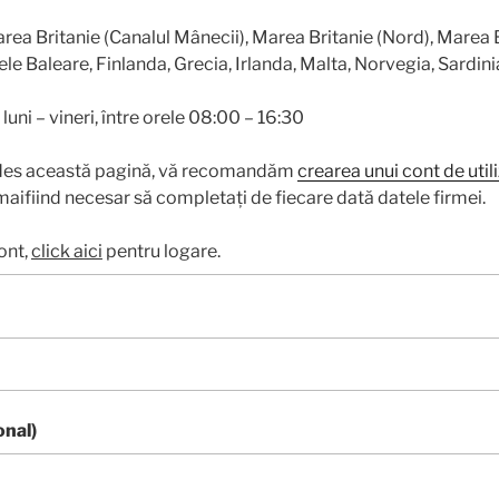
rea Britanie (Canalul Mânecii), Marea Britanie (Nord), Marea B
ele Baleare, Finlanda, Grecia, Irlanda, Malta, Norvegia, Sardini
: luni – vineri, între orele 08:00 – 16:30
des această pagină, vă recomandăm
crearea unui cont de util
aifiind necesar să completați de fiecare dată datele firmei.
ont,
click aici
pentru logare.
onal)