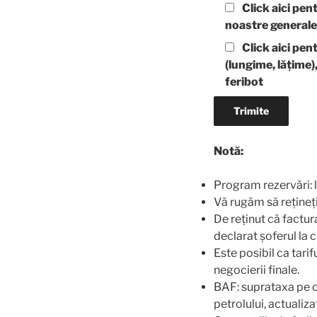
Click aici pent
noastre generale
Click aici pen
(lungime, lățime
feribot
Notă:
Program rezervări: l
Vă rugăm să rețineți 
De reținut că factur
declarat șoferul la 
Este posibil ca tari
negocierii finale.
BAF: suprataxa pe c
petrolului, actualiza