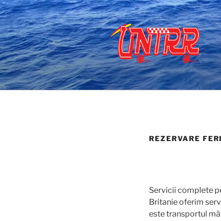
Sari
la
conținut
PORTAL T
REZERVARE FER
Servicii complete p
Britanie oferim servi
este transportul măr