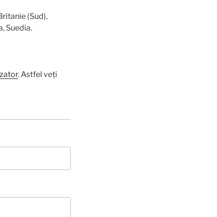
ritanie (Sud),
a, Suedia.
izator
. Astfel veți