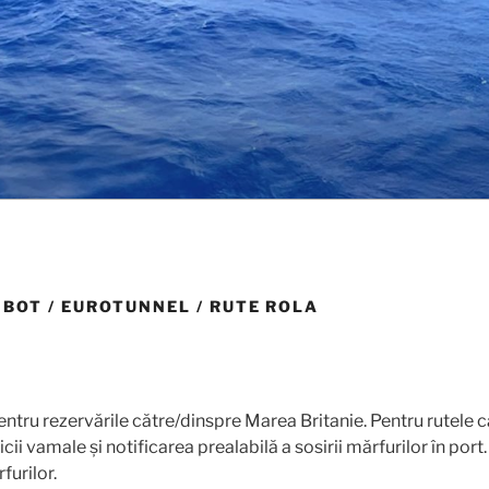
RANSPORT
IBOT / EUROTUNNEL / RUTE ROLA
entru rezervările către/dinspre Marea Britanie. Pentru rutele
cii vamale și notificarea prealabilă a sosirii mărfurilor în port
furilor.