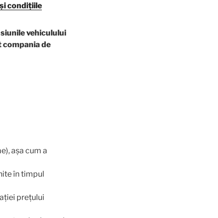
și condițiile
siunile vehiculului
at compania de
me), așa cum a
ite în timpul
ției prețului